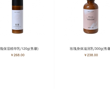
瑰保湿精华乳/120g(售馨)
玫瑰身体滋润乳/300g(售馨
￥
268.00
￥
238.00