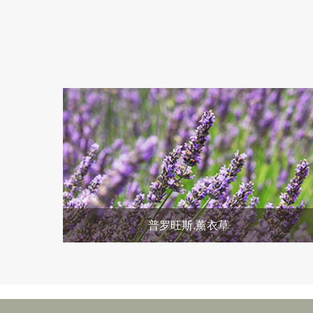
普罗旺斯.薰衣草
她，曾是蔓生于欧洲高山平原上，被农人任意践踏的闲
花野草。因化学家的偶尔发现，让她如母爱般的温柔芳
香，获得全世界的狂热喜爱。