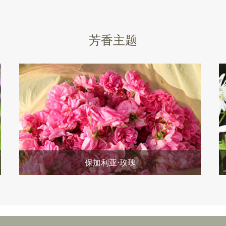
芳香主题
保加利亚⋅玫瑰
她，是爱与美的化身，集美艳与芬芳于一体， 浓甜的花
香，让人有被爱、温暖的幸福感。把爱的恩宠施与天地
万物，你心中的玫瑰，便永不凋零。