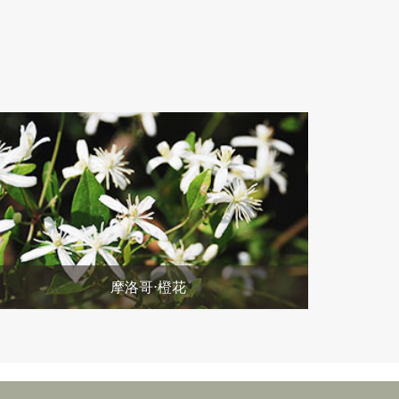
摩洛哥⋅橙花
敬请期待