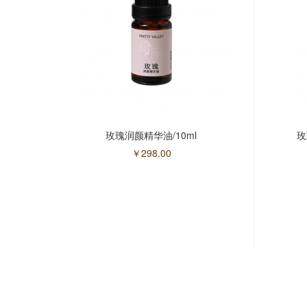
玫瑰润颜精华油/10ml
玫
￥
298.00