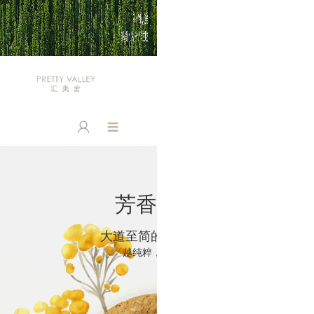
芳香静养
大道至简的芳香疗法
越纯粹，越美好