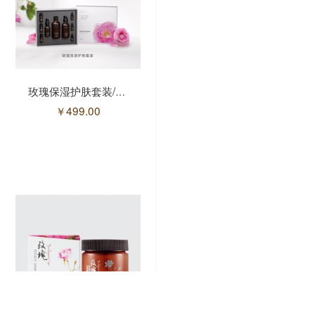
玫瑰保湿护肤套装/9件套
大马士革玫瑰菁华素/30g(售馨)
￥
499.00
￥
368.00