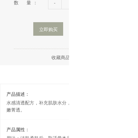
数 量：
-
+
立即购买
加入购物车
收藏商品
分享
产品描述：
水感清透配方，补充肌肤水分，改善肌肤干燥粗糙，让肌肤水
嫩菁透。
产品属性：
用法：洁肤柔肤后，取适量本品于面部轻拍按摩至吸收即可。