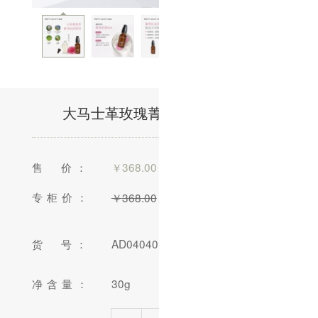
大马士革玫瑰菁华素/30g(售馨)
售 价：
￥
368.00
专柜价：
￥
368.00
货 号：
AD040401-03
净含量：
30g