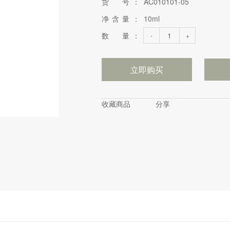
货 号：
AC010101-05
净含量：
10ml
数 量：
-
+
立即购买
收藏商品
分享