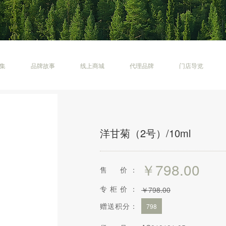
集
品牌故事
线上商城
代理品牌
门店导览
洋甘菊（2号）/10ml
￥
798.00
售 价：
专柜价：
￥
798.00
赠送积分：
798