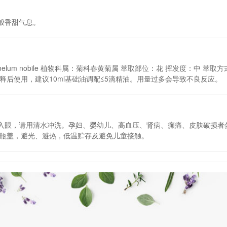
般香甜气息。
aemelum nobile 植物科属：菊科春黄菊属 萃取部位：花 挥发度：中 萃取
释后使用，建议10ml基础油调配≤5滴精油。用量过多会导致不良反应。
入眼，请用清水冲洗。孕妇、婴幼儿、高血压、肾病、癲痛、皮肤破损者
闭瓶盖，避光、避热，低温贮存及避免儿童接触。