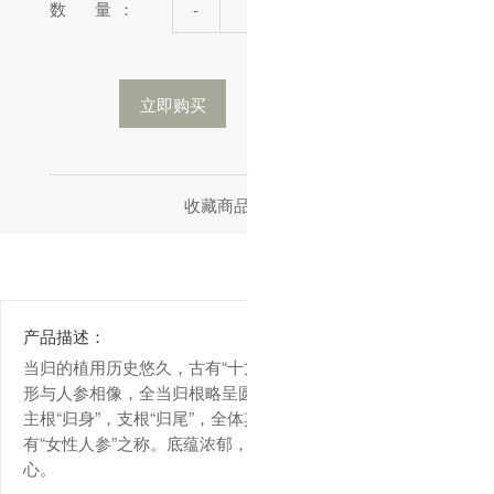
数 量：
-
+
立即购买
加入购物车
收藏商品
分享
产品描述：
当归的植用历史悠久，古有“十方九归”的说法，香气浓郁，外
形与人参相像，全当归根略呈圆柱形，包含根上端的“归头”，
主根“归身”，支根“归尾”，全体其作用于女性益处颇多，故
有“女性人参”之称。底蕴浓郁，辛香走窜，宣通气血，当归于
心。