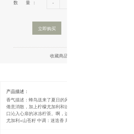
数 量：
-
+
立即购买
加入购物车
收藏商品
分享
产品描述：
香气描述：蜂鸟送来了夏日的风，薄荷味的雨，让那刚冒头的
倦意消散，加上柠檬尤加利和迷迭香深入灵魂的唤醒，犹如一
口沁入心扉的冰冻柠茶。啊，这是人间呐。 头香：薄荷+柠檬
尤加利+山苍籽 中调：迷迭香 尾调：茶树