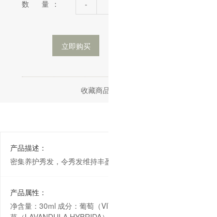
数 量：
-
+
立即购买
加入购物车
收藏商品
分享
产品描述：
密集养护秀发，令秀发维持丰盈柔顺。
产品属性：
净含量：30ml 成分：葡萄（VITIS VINIFERA）籽油、杂薰衣
草（LAVANDULA HYBRIDA）油、姜（ZINGIBER