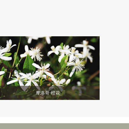
摩洛哥⋅橙花
敬请期待