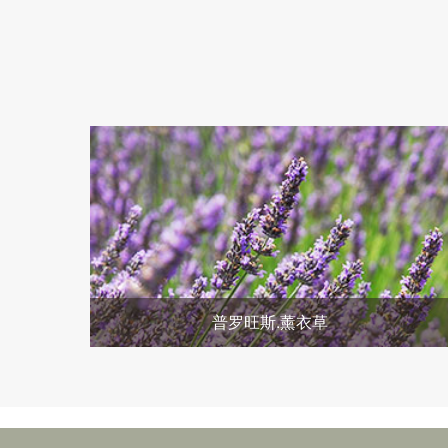
普罗旺斯.薰衣草
她，曾是蔓生于欧洲高山平原上，被农人任意践踏的闲
花野草。因化学家的偶尔发现，让她如母爱般的温柔芳
香，获得全世界的狂热喜爱。