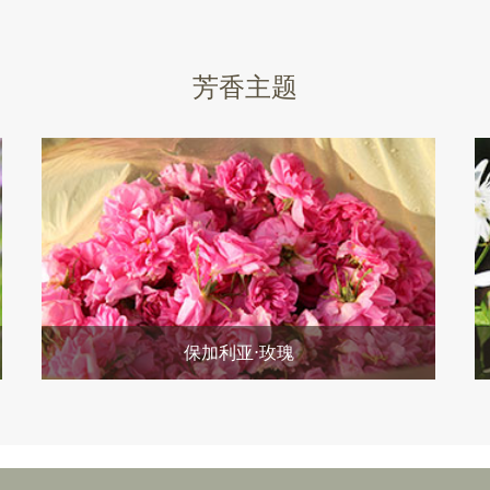
芳香主题
保加利亚⋅玫瑰
她，是爱与美的化身，集美艳与芬芳于一体， 浓甜的花
香，让人有被爱、温暖的幸福感。把爱的恩宠施与天地
万物，你心中的玫瑰，便永不凋零。