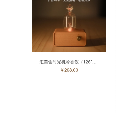
汇美舍时光机冷香仪（126*72*152cm）(售馨)
￥
268.00